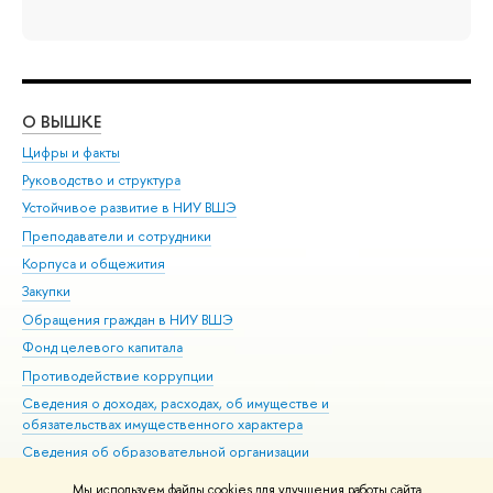
О ВЫШКЕ
ОБ
Цифры и факты
Ли
Руководство и структура
Дов
Устойчивое развитие в НИУ ВШЭ
Ол
Преподаватели и сотрудники
При
Корпуса и общежития
Вы
Закупки
При
Обращения граждан в НИУ ВШЭ
Ас
Фонд целевого капитала
До
Противодействие коррупции
Цен
Сведения о доходах, расходах, об имуществе и
Би
обязательствах имущественного характера
Об
Сведения об образовательной организации
Обр
Людям с ограниченными возможностями здоровья
Мы используем файлы cookies для улучшения работы сайта