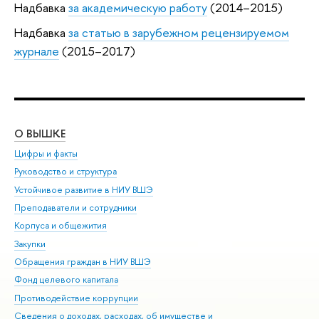
Надбавка
за академическую работу
(2014–2015)
Надбавка
за статью в зарубежном рецензируемом
журнале
(2015–2017)
О ВЫШКЕ
ОБ
Цифры и факты
Ли
Руководство и структура
Дов
Устойчивое развитие в НИУ ВШЭ
Ол
Преподаватели и сотрудники
При
Корпуса и общежития
Вы
Закупки
При
Обращения граждан в НИУ ВШЭ
Ас
Фонд целевого капитала
До
Противодействие коррупции
Цен
Сведения о доходах, расходах, об имуществе и
Би