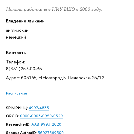
Начала работать в НИУ ВШЭ в 2000 году.
Владение языками
английский
немецкий
Контакты
Телефон:
8(831)257-00-35
Адрес: 603155, Н.Новгород,Б. Печерская, 25/12
Расписание
SPIN РИНЦ
:
4997-4833
ORCID
:
0000-0003-0959-0329
ResearcherID
:
AAB-9993-2020
Scopus AuthorID
:
56027869300