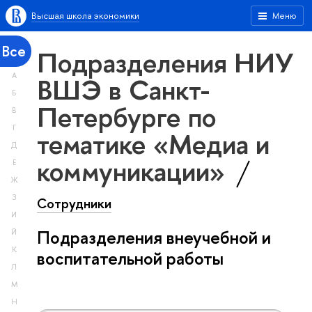
Высшая школа экономики
Меню
Все
Подразделения НИУ
А
ВШЭ в Санкт-
Б
Петербурге по
В
Г
тематике «Медиа и
Д
коммуникации»
Е
Ж
З
Сотрудники
И
Подразделения внеучебной и
Й
К
воспитательной работы
Л
М
Н