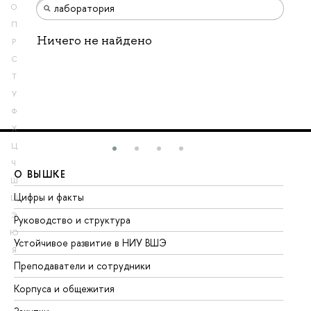
О
П
Ничего не найдено
Р
С
Т
У
Ф
Х
Ц
Ч
О ВЫШКЕ
О
Ш
Цифры и факты
Ли
Щ
Э
Руководство и структура
До
Ю
Устойчивое развитие в НИУ ВШЭ
Ол
Я
Преподаватели и сотрудники
Пр
Корпуса и общежития
Вы