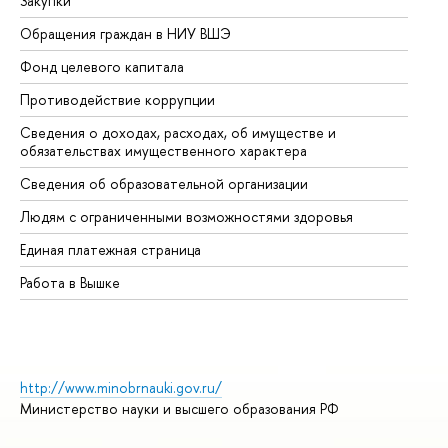
Закупки
Пр
Обращения граждан в НИУ ВШЭ
Ас
Фонд целевого капитала
До
Противодействие коррупции
Це
Сведения о доходах, расходах, об имуществе и
Би
обязательствах имущественного характера
Об
Сведения об образовательной организации
Об
Людям с ограниченными возможностями здоровья
Единая платежная страница
Работа в Вышке
http://www.minobrnauki.gov.ru/
Министерство науки и высшего образования РФ