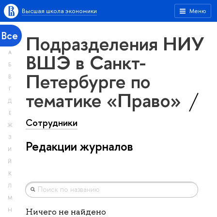
Высшая школа экономики
Меню
Все
Подразделения НИУ
А
ВШЭ в Санкт-
Б
Петербурге по
В
Г
тематике «Право»
Д
Е
Сотрудники
Ж
З
Редакции журналов
И
Й
К
Л
М
Н
Ничего не найдено