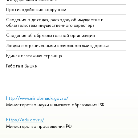
Противодействие коррупции
Це
Сведения о доходах, расходах, об имуществе и
Би
обязательствах имущественного характера
Об
Сведения об образовательной организации
Об
Людям с ограниченными возможностями здоровья
Единая платежная страница
Работа в Вышке
http://www.minobrnauki.gov.ru/
Министерство науки и высшего образования РФ
https://edu.gov.ru/
Министерство просвещения РФ