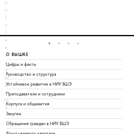
О
П
Р
С
Т
У
Ф
О ВЫШКЕ
О
Х
Ц
Цифры и факты
Ли
Ч
Руководство и структура
До
Ш
Устойчивое развитие в НИУ ВШЭ
Ол
Щ
Э
Преподаватели и сотрудники
Пр
Ю
Корпуса и общежития
Вы
Я
Закупки
Пр
Обращения граждан в НИУ ВШЭ
Ас
Фонд целевого капитала
До