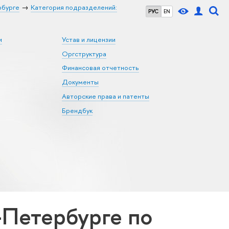
рбурге
Категория подразделений:
РУС
EN
и
Устав и лицензии
Оргструктура
Финансовая отчетность
Документы
Авторские права и патенты
Брендбук
Петербурге по