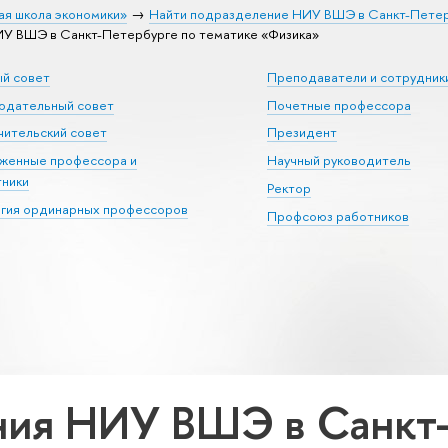
ая школа экономики»
Найти подразделение НИУ ВШЭ в Санкт-Пете
У ВШЭ в Санкт-Петербурге по тематике «Физика»
ый совет
Преподаватели и сотрудник
юдательный совет
Почетные профессора
ительский совет
Президент
уженные профессора и
Научный руководитель
тники
Ректор
егия ординарных профессоров
Профсоюз работников
ия НИУ ВШЭ в Санкт-