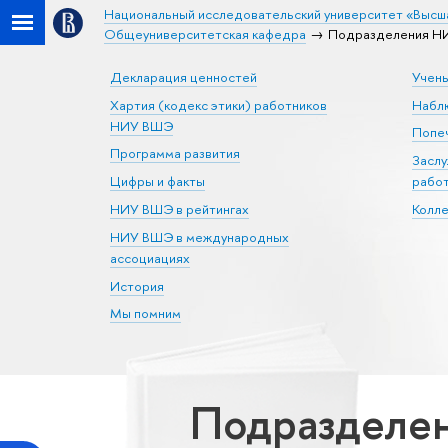
Национальный исследовательский университет «Высш
Общеуниверситетская кафедра
Подразделения НИ
Декларация ценностей
Учен
Хартия (кодекс этики) работников
Набл
НИУ ВШЭ
Попеч
Программа развития
Засл
Цифры и факты
рабо
НИУ ВШЭ в рейтингах
Колл
НИУ ВШЭ в международных
ассоциациях
История
Мы помним
Подразделен