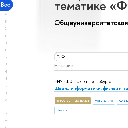
тематике «
Все
А
Общеуниверситетская
Б
В
Г
Д
Е
Ж
З
Название
И
Й
НИУ ВШЭ в Санкт-Петербурге
К
Школа информатики, физики и т
Л
М
Естественные науки
Математика
Компь
Н
Физика
О
П