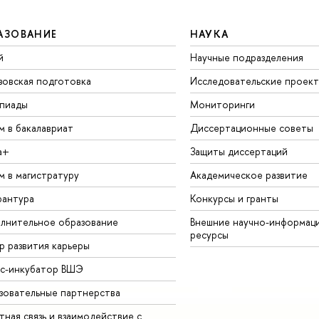
АЗОВАНИЕ
НАУКА
й
Научные подразделения
зовская подготовка
Исследовательские проек
пиады
Мониторинги
м в бакалавриат
Диссертационные советы
а+
Защиты диссертаций
м в магистратуру
Академическое развитие
рантура
Конкурсы и гранты
лнительное образование
Внешние научно-информац
ресурсы
р развития карьеры
ес-инкубатор ВШЭ
зовательные партнерства
ная связь и взаимодействие с