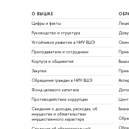
О ВЫШКЕ
ОБР
Цифры и факты
Лице
Руководство и структура
Дову
Устойчивое развитие в НИУ ВШЭ
Олим
Преподаватели и сотрудники
Прие
Корпуса и общежития
Вышк
Закупки
Прие
Обращения граждан в НИУ ВШЭ
Аспи
Фонд целевого капитала
Допо
Противодействие коррупции
Цент
Сведения о доходах, расходах, об
Бизн
имуществе и обязательствах
Обра
имущественного характера
Обрат
Сведения об образовательной