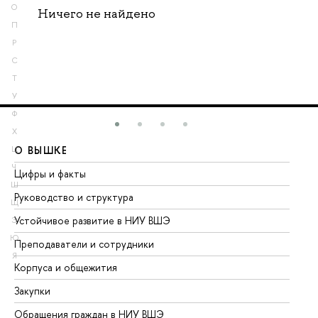
О
Ничего не найдено
П
Р
С
Т
У
Ф
Х
О ВЫШКЕ
О
Ц
Ч
Цифры и факты
Ли
Ш
Руководство и структура
До
Щ
Устойчивое развитие в НИУ ВШЭ
Ол
Э
Ю
Преподаватели и сотрудники
Пр
Я
Корпуса и общежития
Вы
Закупки
Пр
Обращения граждан в НИУ ВШЭ
Ас