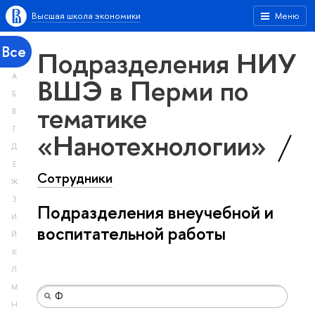
Высшая школа экономики
Меню
Все
Подразделения НИУ
А
ВШЭ в Перми по
Б
тематике
В
Г
«Нанотехнологии»
Д
Е
Сотрудники
Ж
З
Подразделения внеучебной и
И
воспитательной работы
Й
К
Л
М
Н