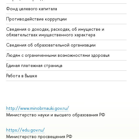
Фонд целевого капитала
До
Противодействие коррупции
Це
Сведения о доходах, расходах, об имуществе и
Би
обязательствах имущественного характера
Об
Сведения об образовательной организации
Об
Людям с ограниченными возможностями здоровья
Единая платежная страница
Работа в Вышке
http://www.minobrnauki.gov.ru/
Министерство науки и высшего образования РФ
https://edu.gov.ru/
Министерство просвещения РФ