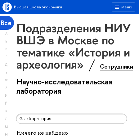
Высшая школа экономики
Меню
Все
Подразделения НИУ
А
ВШЭ в Москве по
Б
тематике «История и
В
Г
археология»
Сотрудники
Д
Е
Научно-исследовательская
Ж
З
лаборатория
И
Й
К
Л
М
Ничего не найдено
Н