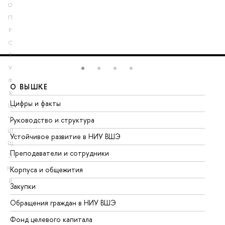
О
П
Р
С
Т
У
Ф
О ВЫШКЕ
О
Х
Цифры и факты
Ли
Ц
Ч
Руководство и структура
До
Ш
Устойчивое развитие в НИУ ВШЭ
Ол
Щ
Преподаватели и сотрудники
Пр
Э
Ю
Корпуса и общежития
Вы
Я
Закупки
Пр
Обращения граждан в НИУ ВШЭ
Ас
Фонд целевого капитала
До