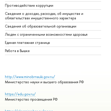
Противодействие коррупции
Це
Сведения о доходах, расходах, об имуществе и
Би
обязательствах имущественного характера
Об
Сведения об образовательной организации
Об
Людям с ограниченными возможностями здоровья
Единая платежная страница
Работа в Вышке
http://www.minobrnauki.gov.ru/
Министерство науки и высшего образования РФ
https://edu.gov.ru/
Министерство просвещения РФ