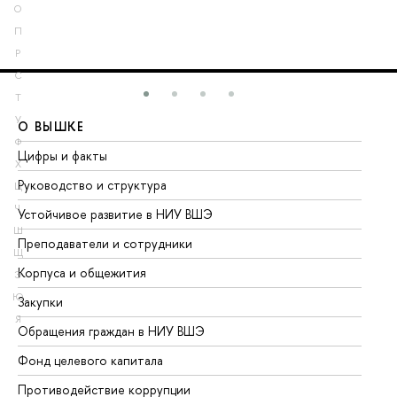
О
П
Р
С
Т
У
О ВЫШКЕ
О
Ф
Цифры и факты
Ли
Х
Руководство и структура
До
Ц
Ч
Устойчивое развитие в НИУ ВШЭ
Ол
Ш
Преподаватели и сотрудники
Пр
Щ
Корпуса и общежития
Вы
Э
Ю
Закупки
Пр
Я
Обращения граждан в НИУ ВШЭ
Ас
Фонд целевого капитала
До
Противодействие коррупции
Це