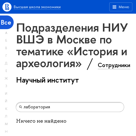
Высшая школа экономики
Меню
Все
Подразделения НИУ
А
ВШЭ в Москве по
Б
тематике «История и
В
Г
археология»
Сотрудники
Д
Е
Научный институт
Ж
З
И
Й
К
Л
Ничего не найдено
М
Н