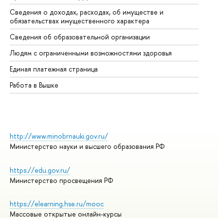
Сведения о доходах, расходах, об имуществе и
Би
обязательствах имущественного характера
Об
Сведения об образовательной организации
Об
Людям с ограниченными возможностями здоровья
Единая платежная страница
Работа в Вышке
http://www.minobrnauki.gov.ru/
Министерство науки и высшего образования РФ
https://edu.gov.ru/
Министерство просвещения РФ
https://elearning.hse.ru/mooc
Массовые открытые онлайн-курсы