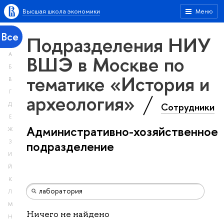
Высшая школа экономики
Меню
Все
Подразделения НИУ
А
ВШЭ в Москве по
Б
тематике «История и
В
Г
археология»
Сотрудники
Д
Е
Административно-хозяйственное
Ж
З
подразделение
И
Й
К
Л
М
Ничего не найдено
Н