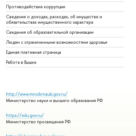
Противодействие коррупции
Це
Сведения о доходах, расходах, об имуществе и
Би
обязательствах имущественного характера
Об
Сведения об образовательной организации
Об
Людям с ограниченными возможностями здоровья
Единая платежная страница
Работа в Вышке
http://www.minobrnauki.gov.ru/
Министерство науки и высшего образования РФ
https://edu.gov.ru/
Министерство просвещения РФ