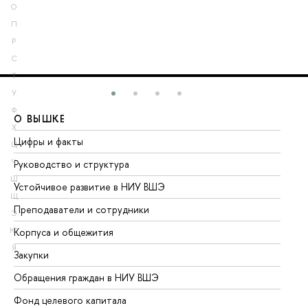
О
П
Р
С
Т
У
Ф
О ВЫШКЕ
О
Х
Цифры и факты
Ли
Ц
Ч
Руководство и структура
До
Ш
Устойчивое развитие в НИУ ВШЭ
Ол
Щ
Преподаватели и сотрудники
Пр
Э
Ю
Корпуса и общежития
Вы
Я
Закупки
Пр
Обращения граждан в НИУ ВШЭ
Ас
Фонд целевого капитала
До