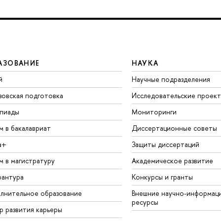
АЗОВАНИЕ
НАУКА
й
Научные подразделения
зовская подготовка
Исследовательские проек
пиады
Мониторинги
м в бакалавриат
Диссертационные советы
а+
Защиты диссертаций
м в магистратуру
Академическое развитие
рантура
Конкурсы и гранты
лнительное образование
Внешние научно-информац
ресурсы
р развития карьеры