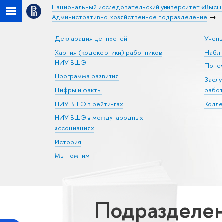
Национальный исследовательский университет «Высш
Административно-хозяйственное подразделение
П
Декларация ценностей
Учен
Хартия (кодекс этики) работников
Набл
НИУ ВШЭ
Попеч
Программа развития
Засл
Цифры и факты
рабо
НИУ ВШЭ в рейтингах
Колл
НИУ ВШЭ в международных
ассоциациях
История
Мы помним
Подразделен