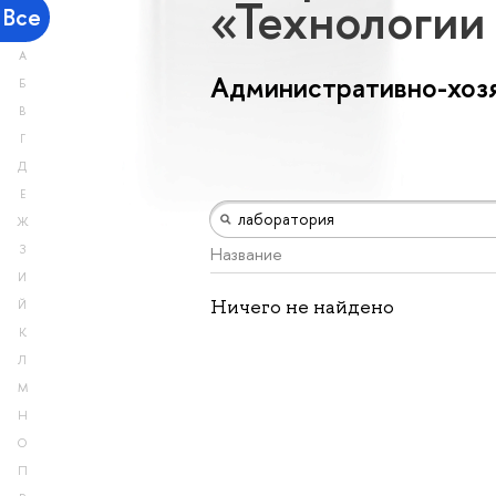
«Технологии
Все
А
Административно-хоз
Б
В
Г
Д
Е
Ж
З
Название
И
Ничего не найдено
Й
К
Л
М
Н
О
П