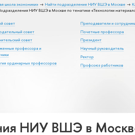
ая школа экономики»
Найти подразделение НИУ ВШЭ в Москве
К
одразделения НИУ ВШЭ в Москве по тематике «Технологии материал
ый совет
Преподаватели и сотрудник
юдательный совет
Почетные профессора
ительский совет
Президент
уженные профессора и
Научный руководитель
тники
Ректор
егия ординарных профессоров
Профсоюз работников
ия НИУ ВШЭ в Москве