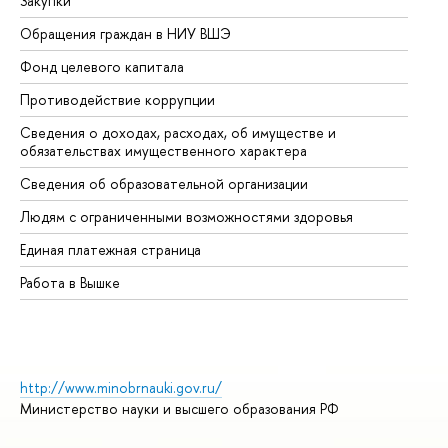
Закупки
Пр
Обращения граждан в НИУ ВШЭ
Ас
Фонд целевого капитала
До
Противодействие коррупции
Це
Сведения о доходах, расходах, об имуществе и
Би
обязательствах имущественного характера
Об
Сведения об образовательной организации
Об
Людям с ограниченными возможностями здоровья
Единая платежная страница
Работа в Вышке
http://www.minobrnauki.gov.ru/
Министерство науки и высшего образования РФ