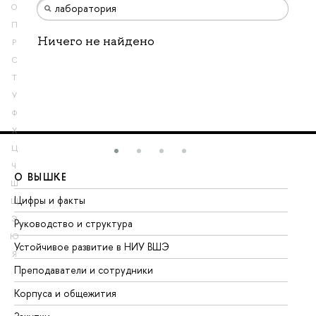
О
П
Ничего не найдено
Р
С
Т
У
Ф
Х
Ц
Ч
О ВЫШКЕ
О
Ш
Цифры и факты
Ли
Щ
Э
Руководство и структура
До
Ю
Устойчивое развитие в НИУ ВШЭ
Ол
Я
Преподаватели и сотрудники
Пр
Корпуса и общежития
Вы