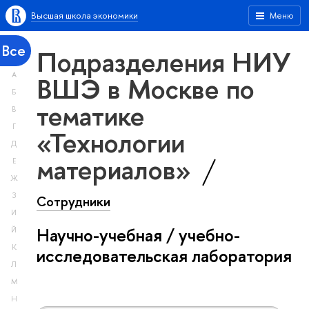
Высшая школа экономики
Меню
Все
Подразделения НИУ
А
ВШЭ в Москве по
Б
тематике
В
Г
«Технологии
Д
материалов»
Е
Ж
З
Сотрудники
И
Научно-учебная / учебно-
Й
К
исследовательская лаборатория
Л
М
Н