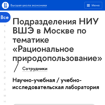
Высшая школа экономики
Меню
Все
Подразделения НИУ
А
ВШЭ в Москве по
Б
тематике
В
Г
«Рациональное
Д
природопользование»
Е
Ж
З
Сотрудники
И
Научно-учебная / учебно-
Й
К
исследовательская лаборатория
Л
М
Н