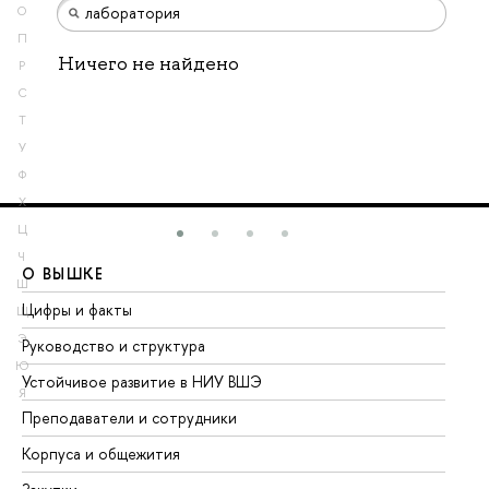
О
П
Ничего не найдено
Р
С
Т
У
Ф
Х
Ц
Ч
О ВЫШКЕ
О
Ш
Цифры и факты
Ли
Щ
Э
Руководство и структура
До
Ю
Устойчивое развитие в НИУ ВШЭ
Ол
Я
Преподаватели и сотрудники
Пр
Корпуса и общежития
Вы