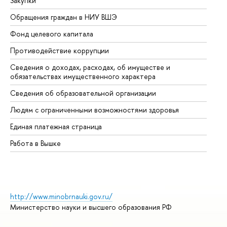
Закупки
Пр
Обращения граждан в НИУ ВШЭ
Ас
Фонд целевого капитала
До
Противодействие коррупции
Це
Сведения о доходах, расходах, об имуществе и
Би
обязательствах имущественного характера
Об
Сведения об образовательной организации
Об
Людям с ограниченными возможностями здоровья
Единая платежная страница
Работа в Вышке
http://www.minobrnauki.gov.ru/
Министерство науки и высшего образования РФ