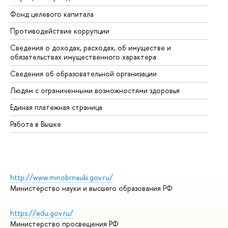
Фонд целевого капитала
До
Противодействие коррупции
Це
Сведения о доходах, расходах, об имуществе и
Би
обязательствах имущественного характера
Об
Сведения об образовательной организации
Об
Людям с ограниченными возможностями здоровья
Единая платежная страница
Работа в Вышке
http://www.minobrnauki.gov.ru/
Министерство науки и высшего образования РФ
https://edu.gov.ru/
Министерство просвещения РФ