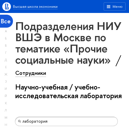
Высшая школа экономики
Меню
Все
Подразделения НИУ
А
ВШЭ в Москве по
Б
тематике «Прочие
В
Г
социальные науки»
Д
Е
Сотрудники
Ж
З
Научно-учебная / учебно-
И
исследовательская лаборатория
Й
К
Л
М
Н