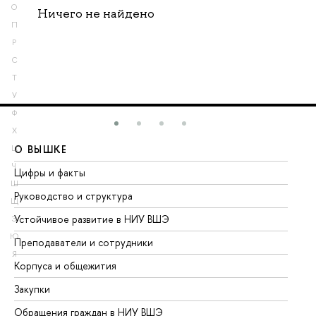
О
Ничего не найдено
П
Р
С
Т
У
Ф
Х
О ВЫШКЕ
О
Ц
Ч
Цифры и факты
Ли
Ш
Руководство и структура
До
Щ
Устойчивое развитие в НИУ ВШЭ
Ол
Э
Ю
Преподаватели и сотрудники
Пр
Я
Корпуса и общежития
Вы
Закупки
Пр
Обращения граждан в НИУ ВШЭ
Ас