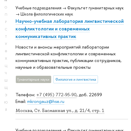
Н
О
Учебные подразделения → Факультет гуманитарных наук
→ Школа филологических наук
П
Научно-учебная лаборатория лингвистической
Р
конфликтологии и современных
С
коммуникативных практик
Т
У
Новости и анонсы мероприятий лаборатории
Ф
лингвистической конфликтологии и современных
Х
коммуникативных практик, публикации сотрудников,
Ц
научные и образовательные проекты
Ч
Гуманитарные науки
Филология и лингвистика
Ш
Щ
Телефон:
+7 (495) 772-95-90
, доб. 22699
Э
Email:
mkrongauz@hse.ru
Ю
Я
Москва, Ст. Басманная ул., д. 21/4, стр. 1
Учебные подразделения → Факультет гуманитарных наук