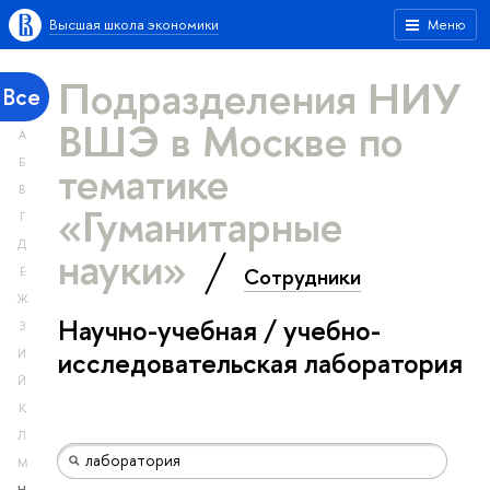
Высшая школа экономики
Меню
Подразделения НИУ
Все
ВШЭ в Москве по
А
тематике
Б
В
«Гуманитарные
Г
Д
науки»
Сотрудники
Е
Ж
Научно-учебная / учебно-
З
исследовательская лаборатория
И
Й
К
Л
М