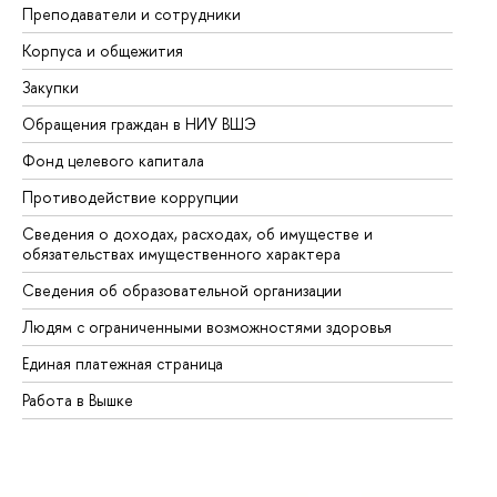
Преподаватели и сотрудники
Пр
Корпуса и общежития
Вы
Закупки
Пр
Обращения граждан в НИУ ВШЭ
Ас
Фонд целевого капитала
До
Противодействие коррупции
Це
Сведения о доходах, расходах, об имуществе и
Би
обязательствах имущественного характера
Об
Сведения об образовательной организации
Об
Людям с ограниченными возможностями здоровья
Единая платежная страница
Работа в Вышке