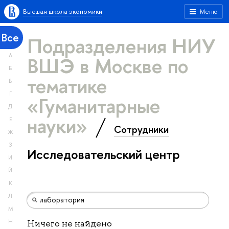
Высшая школа экономики
Меню
Все
Подразделения НИУ
А
ВШЭ в Москве по
Б
тематике
В
Г
«Гуманитарные
Д
науки»
Е
Сотрудники
Ж
З
Исследовательский центр
И
Й
К
Л
М
Н
Ничего не найдено