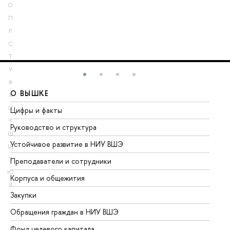
О
П
Р
С
Т
У
Ф
О ВЫШКЕ
О
Х
Ц
Цифры и факты
Ли
Ч
Руководство и структура
До
Ш
Устойчивое развитие в НИУ ВШЭ
Ол
Щ
Э
Преподаватели и сотрудники
Пр
Ю
Корпуса и общежития
Вы
Я
Закупки
Пр
Обращения граждан в НИУ ВШЭ
Ас
Фонд целевого капитала
До