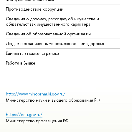
Противодействие коррупции
Це
Сведения о доходах, расходах, об имуществе и
Би
обязательствах имущественного характера
Об
Сведения об образовательной организации
Об
Людям с ограниченными возможностями здоровья
Единая платежная страница
Работа в Вышке
http://www.minobrnauki.gov.ru/
Министерство науки и высшего образования РФ
https://edu.gov.ru/
Министерство просвещения РФ