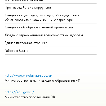
Противодействие коррупции
Це
Сведения о доходах, расходах, об имуществе и
Би
обязательствах имущественного характера
Об
Сведения об образовательной организации
Об
Людям с ограниченными возможностями здоровья
Единая платежная страница
Работа в Вышке
http://www.minobrnauki.gov.ru/
Министерство науки и высшего образования РФ
https://edu.gov.ru/
Министерство просвещения РФ