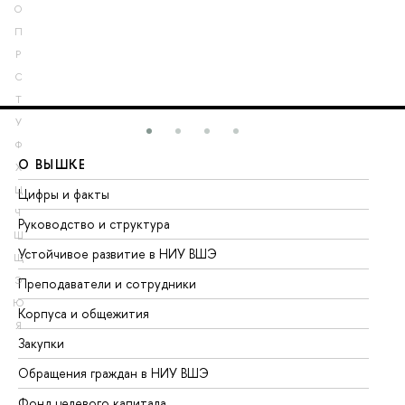
О
П
Р
С
Т
У
Ф
О ВЫШКЕ
О
Х
Ц
Цифры и факты
Ли
Ч
Руководство и структура
До
Ш
Устойчивое развитие в НИУ ВШЭ
Ол
Щ
Э
Преподаватели и сотрудники
Пр
Ю
Корпуса и общежития
Вы
Я
Закупки
Пр
Обращения граждан в НИУ ВШЭ
Ас
Фонд целевого капитала
До