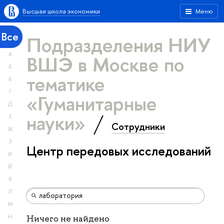
Высшая школа экономики
Меню
Все
Подразделения НИУ
А
ВШЭ в Москве по
Б
тематике
В
Г
«Гуманитарные
Д
науки»
Е
Сотрудники
Ж
З
Центр передовых исследований
И
Й
К
Л
М
Н
Ничего не найдено