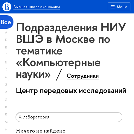
Высшая школа экономики
Меню
Все
Подразделения НИУ
А
ВШЭ в Москве по
Б
тематике
В
Г
«Компьютерные
Д
науки»
Е
Сотрудники
Ж
З
Центр передовых исследований
И
Й
К
Л
М
Н
Ничего не найдено