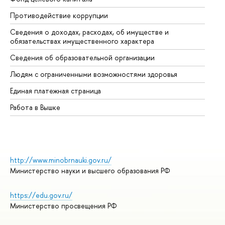
Противодействие коррупции
Це
Сведения о доходах, расходах, об имуществе и
Би
обязательствах имущественного характера
Об
Сведения об образовательной организации
Об
Людям с ограниченными возможностями здоровья
Единая платежная страница
Работа в Вышке
http://www.minobrnauki.gov.ru/
Министерство науки и высшего образования РФ
https://edu.gov.ru/
Министерство просвещения РФ