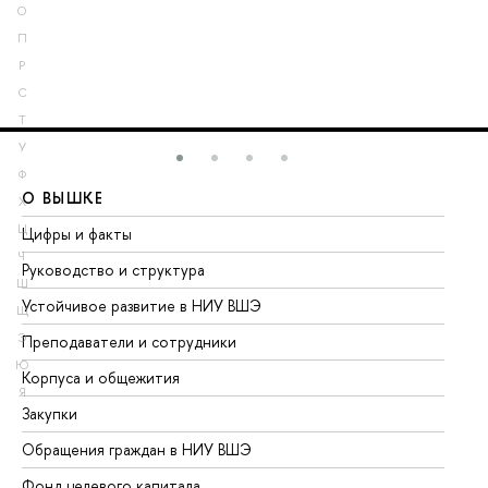
О
П
Р
С
Т
У
Ф
О ВЫШКЕ
О
Х
Ц
Цифры и факты
Ли
Ч
Руководство и структура
До
Ш
Устойчивое развитие в НИУ ВШЭ
Ол
Щ
Э
Преподаватели и сотрудники
Пр
Ю
Корпуса и общежития
Вы
Я
Закупки
Пр
Обращения граждан в НИУ ВШЭ
Ас
Фонд целевого капитала
До