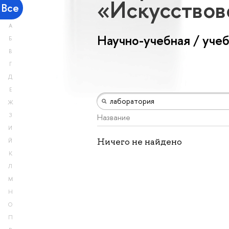
«Искусство
Все
А
Научно-учебная / уче
Б
В
Г
Д
Е
Ж
З
Название
И
Ничего не найдено
Й
К
Л
М
Н
О
П