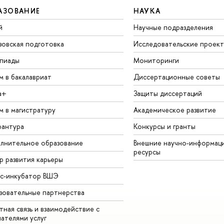
АЗОВАНИЕ
НАУКА
й
Научные подразделения
зовская подготовка
Исследовательские проек
пиады
Мониторинги
м в бакалавриат
Диссертационные советы
а+
Защиты диссертаций
м в магистратуру
Академическое развитие
рантура
Конкурсы и гранты
лнительное образование
Внешние научно-информац
ресурсы
р развития карьеры
ес-инкубатор ВШЭ
зовательные партнерства
ная связь и взаимодействие с
чателями услуг