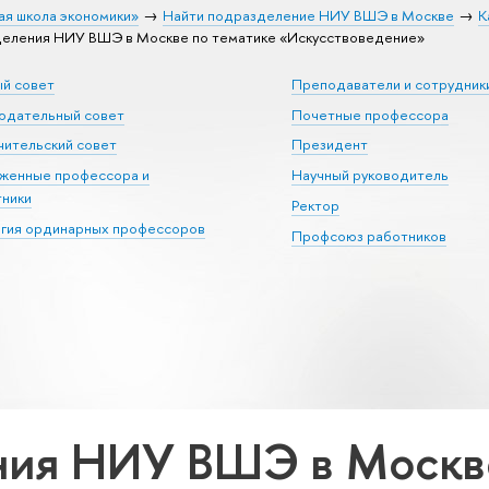
ая школа экономики»
Найти подразделение НИУ ВШЭ в Москве
К
еления НИУ ВШЭ в Москве по тематике «Искусствоведение»
ый совет
Преподаватели и сотрудник
юдательный совет
Почетные профессора
ительский совет
Президент
уженные профессора и
Научный руководитель
тники
Ректор
егия ординарных профессоров
Профсоюз работников
ия НИУ ВШЭ в Москве