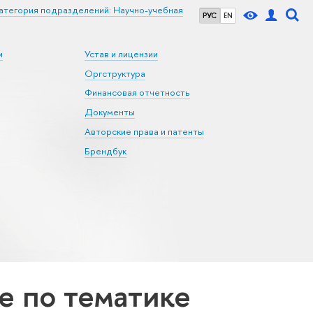
атегория подразделений: Научно-учебная
РУС
EN
и
Устав и лицензии
Оргструктура
Финансовая отчетность
Документы
Авторские права и патенты
Брендбук
 по тематике