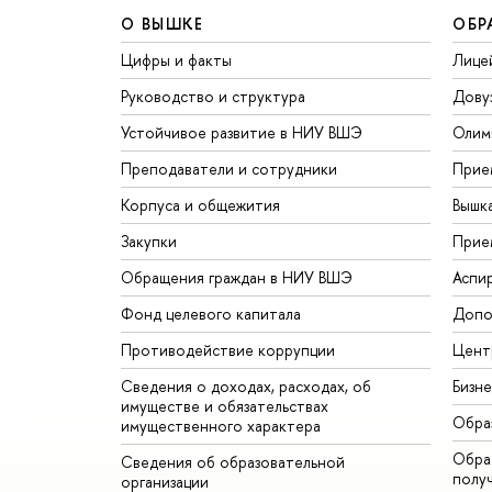
О ВЫШКЕ
ОБР
Цифры и факты
Лице
Руководство и структура
Дову
Устойчивое развитие в НИУ ВШЭ
Олим
Преподаватели и сотрудники
Прие
Корпуса и общежития
Вышк
Закупки
Прие
Обращения граждан в НИУ ВШЭ
Аспи
Фонд целевого капитала
Допо
Противодействие коррупции
Цент
Сведения о доходах, расходах, об
Бизн
имуществе и обязательствах
Обра
имущественного характера
Обрат
Сведения об образовательной
полу
организации