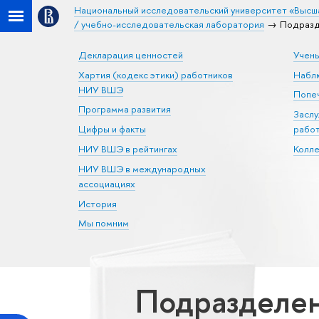
Национальный исследовательский университет «Высш
/ учебно-исследовательская лаборатория
Подразд
Декларация ценностей
Учен
Хартия (кодекс этики) работников
Набл
НИУ ВШЭ
Попеч
Программа развития
Засл
Цифры и факты
рабо
НИУ ВШЭ в рейтингах
Колл
НИУ ВШЭ в международных
ассоциациях
История
Мы помним
Подразделен