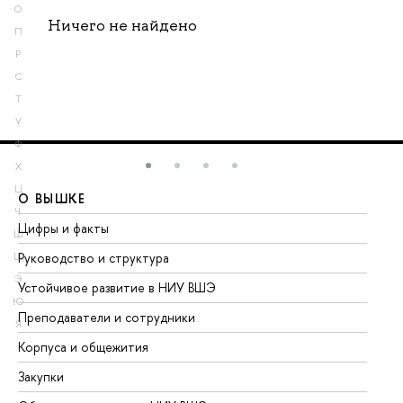
О
Ничего не найдено
П
Р
С
Т
У
Ф
Х
Ц
О ВЫШКЕ
О
Ч
Цифры и факты
Ли
Ш
Руководство и структура
До
Щ
Э
Устойчивое развитие в НИУ ВШЭ
Ол
Ю
Преподаватели и сотрудники
Пр
Я
Корпуса и общежития
Вы
Закупки
Пр