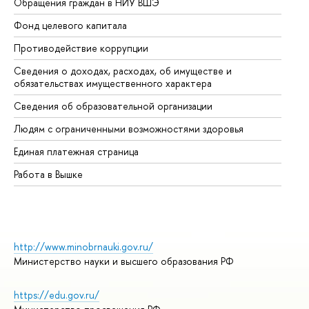
Обращения граждан в НИУ ВШЭ
Ас
Фонд целевого капитала
До
Противодействие коррупции
Це
Сведения о доходах, расходах, об имуществе и
Би
обязательствах имущественного характера
Об
Сведения об образовательной организации
Об
Людям с ограниченными возможностями здоровья
Единая платежная страница
Работа в Вышке
http://www.minobrnauki.gov.ru/
Министерство науки и высшего образования РФ
https://edu.gov.ru/