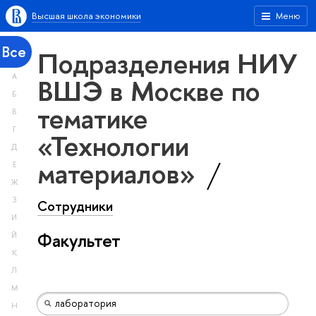
Высшая школа экономики
Меню
Все
Подразделения НИУ
А
ВШЭ в Москве по
Б
тематике
В
Г
«Технологии
Д
материалов»
Е
Ж
З
Сотрудники
И
Факультет
Й
К
Л
М
Н