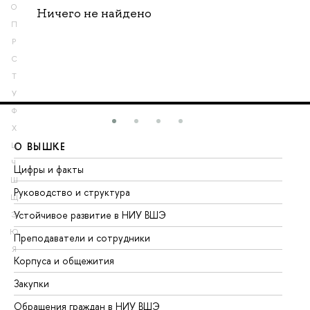
О
Ничего не найдено
П
Р
С
Т
У
Ф
Х
О ВЫШКЕ
О
Ц
Ч
Цифры и факты
Ли
Ш
Руководство и структура
До
Щ
Устойчивое развитие в НИУ ВШЭ
Ол
Э
Ю
Преподаватели и сотрудники
Пр
Я
Корпуса и общежития
Вы
Закупки
Пр
Обращения граждан в НИУ ВШЭ
Ас