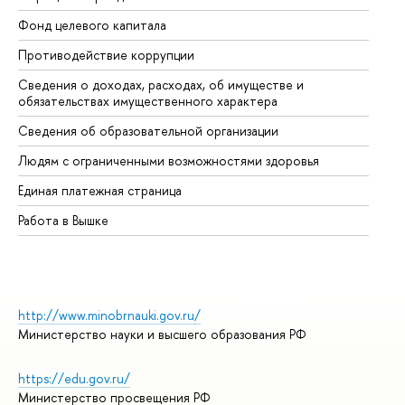
Фонд целевого капитала
До
Противодействие коррупции
Це
Сведения о доходах, расходах, об имуществе и
Би
обязательствах имущественного характера
Об
Сведения об образовательной организации
Об
Людям с ограниченными возможностями здоровья
Единая платежная страница
Работа в Вышке
http://www.minobrnauki.gov.ru/
Министерство науки и высшего образования РФ
https://edu.gov.ru/
Министерство просвещения РФ