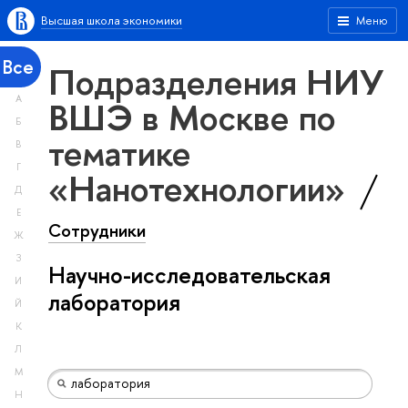
Высшая школа экономики
Меню
Все
Подразделения НИУ
А
ВШЭ в Москве по
Б
тематике
В
Г
«Нанотехнологии»
Д
Е
Сотрудники
Ж
З
Научно-исследовательская
И
лаборатория
Й
К
Л
М
Н