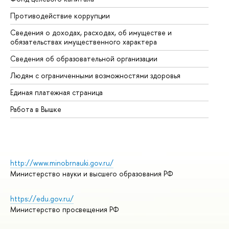
Противодействие коррупции
Це
Сведения о доходах, расходах, об имуществе и
Би
обязательствах имущественного характера
Об
Сведения об образовательной организации
Об
Людям с ограниченными возможностями здоровья
Единая платежная страница
Работа в Вышке
http://www.minobrnauki.gov.ru/
Министерство науки и высшего образования РФ
https://edu.gov.ru/
Министерство просвещения РФ