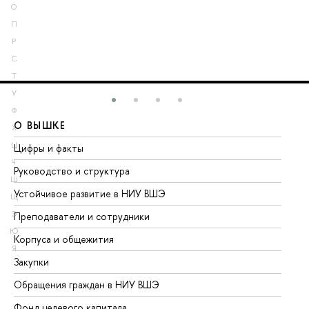
О
П
Р
С
Т
У
Ф
О ВЫШКЕ
О
Х
Ц
Цифры и факты
Ли
Ч
Руководство и структура
До
Ш
Устойчивое развитие в НИУ ВШЭ
Ол
Щ
Э
Преподаватели и сотрудники
Пр
Ю
Корпуса и общежития
Вы
Я
Закупки
Пр
Обращения граждан в НИУ ВШЭ
Ас
Фонд целевого капитала
До