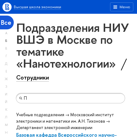
Высшая школа экономики
Меню
Все
Подразделения НИУ
А
ВШЭ в Москве по
Б
тематике
В
Г
«Нанотехнологии»
Д
Е
Сотрудники
Ж
З
И
Й
К
Учебные подразделения → Московский институт
Л
электроники и математики им. А.Н. Тихонова →
М
Департамент электронной инженерии
Н
Базовая кафедра Всероссийского научно-