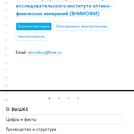
О
исследовательского института оптико-
П
физических измерений (ВНИИОФИ)
Р
С
Тех­ничес­кие науки
Электроника и электротехника
Т
Нанотехнологии
У
Ф
Email:
vkrutikov@hse.ru
Х
Ц
Ч
Ш
Щ
Э
Ю
Я
О ВЫШКЕ
О
Цифры и факты
Ли
Руководство и структура
До