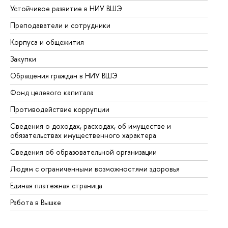
Устойчивое развитие в НИУ ВШЭ
Ол
Преподаватели и сотрудники
Пр
Корпуса и общежития
Вы
Закупки
Пр
Обращения граждан в НИУ ВШЭ
Ас
Фонд целевого капитала
До
Противодействие коррупции
Це
Сведения о доходах, расходах, об имуществе и
Би
обязательствах имущественного характера
Об
Сведения об образовательной организации
Об
Людям с ограниченными возможностями здоровья
Единая платежная страница
Работа в Вышке