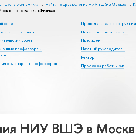
ая школа экономики»
Найти подразделение НИУ ВШЭ в Москве
К
оскве по тематике «Физика»
ый совет
Преподаватели и сотрудник
юдательный совет
Почетные профессора
ительский совет
Президент
уженные профессора и
Научный руководитель
тники
Ректор
егия ординарных профессоров
Профсоюз работников
ия НИУ ВШЭ в Москве