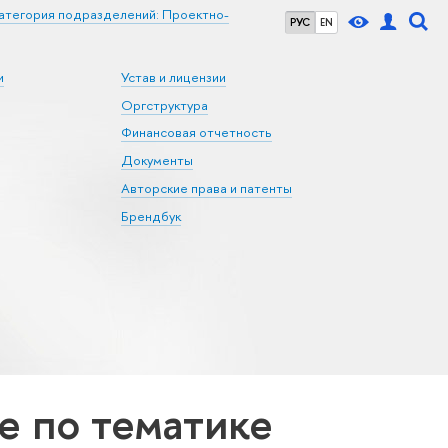
атегория подразделений: Проектно-
РУС
EN
и
Устав и лицензии
Оргструктура
Финансовая отчетность
Документы
Авторские права и патенты
Брендбук
 по тематике