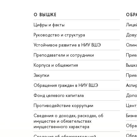
О ВЫШКЕ
ОБР
Цифры и факты
Лице
Руководство и структура
Дову
Устойчивое развитие в НИУ ВШЭ
Олим
Преподаватели и сотрудники
Прие
Корпуса и общежития
Вышк
Закупки
Прие
Обращения граждан в НИУ ВШЭ
Аспи
Фонд целевого капитала
Допо
Противодействие коррупции
Цент
Сведения о доходах, расходах, об
Бизн
имуществе и обязательствах
Обра
имущественного характера
Обрат
Сведения об образовательной