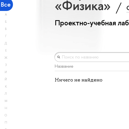
«Физика»
Все
А
Проектно-учебная ла
Б
В
Г
Д
Е
Ж
З
Название
И
Ничего не найдено
Й
К
Л
М
Н
О
П