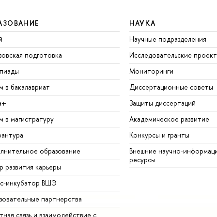
АЗОВАНИЕ
НАУКА
й
Научные подразделения
зовская подготовка
Исследовательские проек
пиады
Мониторинги
м в бакалавриат
Диссертационные советы
а+
Защиты диссертаций
м в магистратуру
Академическое развитие
рантура
Конкурсы и гранты
лнительное образование
Внешние научно-информац
ресурсы
р развития карьеры
ес-инкубатор ВШЭ
зовательные партнерства
ная связь и взаимодействие с