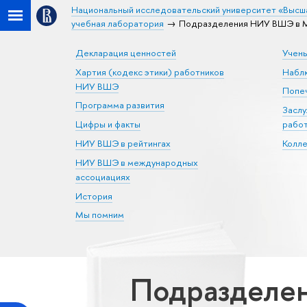
Национальный исследовательский университет «Высш
учебная лаборатория
Подразделения НИУ ВШЭ в М
Декларация ценностей
Учен
Хартия (кодекс этики) работников
Набл
НИУ ВШЭ
Попеч
Программа развития
Засл
Цифры и факты
рабо
НИУ ВШЭ в рейтингах
Колл
НИУ ВШЭ в международных
ассоциациях
История
Мы помним
Подразделен