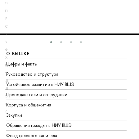
О
П
Р
С
Т
У
Ф
О ВЫШКЕ
О
Х
Цифры и факты
Ли
Ц
Ч
Руководство и структура
До
Ш
Устойчивое развитие в НИУ ВШЭ
Ол
Щ
Преподаватели и сотрудники
Пр
Э
Ю
Корпуса и общежития
Вы
Я
Закупки
Пр
Обращения граждан в НИУ ВШЭ
Ас
Фонд целевого капитала
До