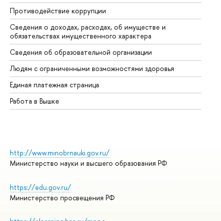
Противодействие коррупции
Це
Сведения о доходах, расходах, об имуществе и
Би
обязательствах имущественного характера
Об
Сведения об образовательной организации
Об
Людям с ограниченными возможностями здоровья
Единая платежная страница
Работа в Вышке
http://www.minobrnauki.gov.ru/
Министерство науки и высшего образования РФ
https://edu.gov.ru/
Министерство просвещения РФ