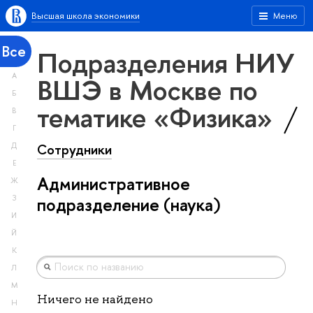
Высшая школа экономики
Меню
Все
Подразделения НИУ
А
ВШЭ в Москве по
Б
тематике «Физика»
В
Г
Сотрудники
Д
Е
Административное
Ж
З
подразделение (наука)
И
Й
К
Л
М
Ничего не найдено
Н