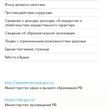
Фонд целевого капитала
До
Противодействие коррупции
Це
Сведения о доходах, расходах, об имуществе и
Би
обязательствах имущественного характера
Об
Сведения об образовательной организации
Об
Людям с ограниченными возможностями здоровья
Единая платежная страница
Работа в Вышке
http://www.minobrnauki.gov.ru/
Министерство науки и высшего образования РФ
https://edu.gov.ru/
Министерство просвещения РФ