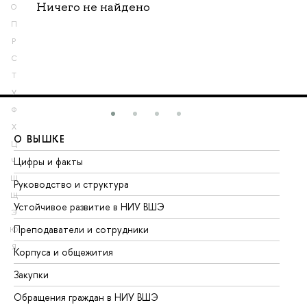
Ничего не найдено
О
П
Р
С
Т
У
Ф
Х
О ВЫШКЕ
О
Ц
Цифры и факты
Ли
Ч
Ш
Руководство и структура
До
Щ
Устойчивое развитие в НИУ ВШЭ
Ол
Э
Преподаватели и сотрудники
Пр
Ю
Я
Корпуса и общежития
Вы
Закупки
Пр
Обращения граждан в НИУ ВШЭ
Ас