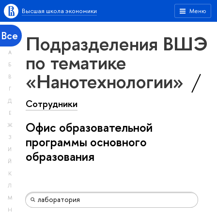
Высшая школа экономики
Меню
Все
Подразделения ВШЭ
А
по тематике
Б
«Нанотехнологии»
В
Г
Сотрудники
Д
Е
Офис образовательной
Ж
З
программы основного
И
образования
Й
К
Л
М
Н