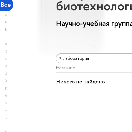
биотехноло
Все
А
Научно-учебная групп
Б
В
Г
Д
Е
Ж
З
Название
И
Ничего не найдено
Й
К
Л
М
Н
О
П