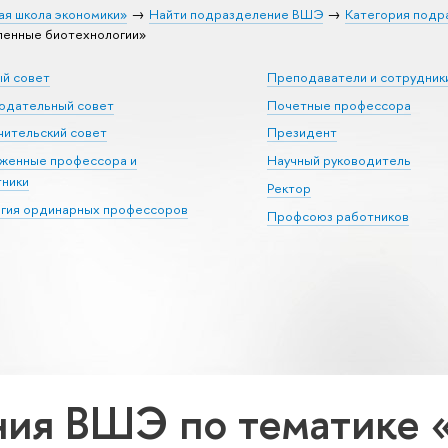
ая школа экономики»
Найти подразделение ВШЭ
Категория подр
енные биотехнологии»
ый совет
Преподаватели и сотрудник
юдательный совет
Почетные профессора
ительский совет
Президент
уженные профессора и
Научный руководитель
тники
Ректор
егия ординарных профессоров
Профсоюз работников
ния ВШЭ по тематике