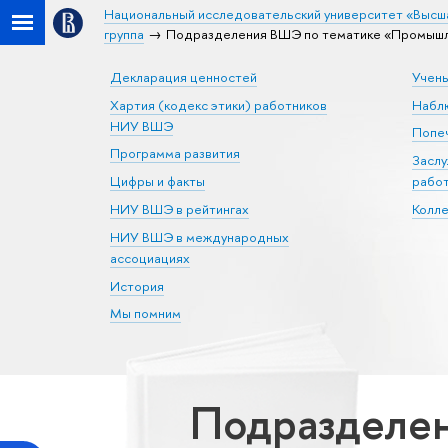
Национальный исследовательский университет «Высш
группа
Подразделения ВШЭ по тематике «Промышл
Декларация ценностей
Учен
Хартия (кодекс этики) работников
Набл
НИУ ВШЭ
Попеч
Программа развития
Засл
Цифры и факты
рабо
НИУ ВШЭ в рейтингах
Колл
НИУ ВШЭ в международных
ассоциациях
История
Мы помним
Подразделе