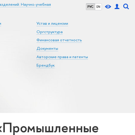
азделений: Научно-учебная
РУС
EN
и
Устав и лицензии
Оргструктура
Финансовая отчетность
Документы
Авторские права и патенты
Брендбук
 «Промышленные