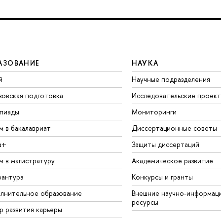
АЗОВАНИЕ
НАУКА
й
Научные подразделения
зовская подготовка
Исследовательские проек
пиады
Мониторинги
м в бакалавриат
Диссертационные советы
а+
Защиты диссертаций
м в магистратуру
Академическое развитие
рантура
Конкурсы и гранты
лнительное образование
Внешние научно-информац
ресурсы
р развития карьеры