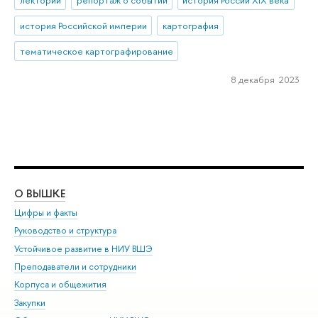
лектории
репортаж о событии
история России XIX века
история Российской империи
картография
тематическое картографирование
8 декабря 2023
О ВЫШКЕ
ОБ
Цифры и факты
Ли
Руководство и структура
Дов
Устойчивое развитие в НИУ ВШЭ
Ол
Преподаватели и сотрудники
При
Корпуса и общежития
Вы
Закупки
При