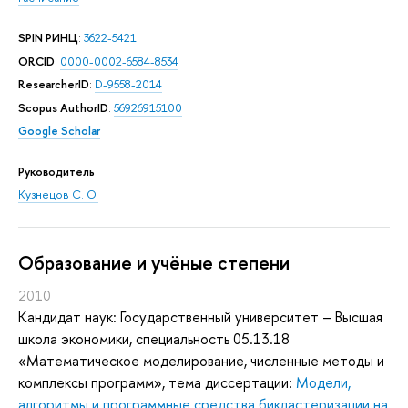
SPIN РИНЦ
:
3622-5421
ORCID
:
0000-0002-6584-8534
ResearcherID
:
D-9558-2014
Scopus AuthorID
:
56926915100
Google Scholar
Руководитель
Кузнецов С. О.
Oбразование и учёные степени
2010
Кандидат наук: Государственный университет – Высшая
школа экономики, специальность 05.13.18
«Математическое моделирование, численные методы и
комплексы программ», тема диссертации:
Модели,
алгоритмы и программные средства бикластеризации на