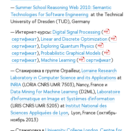
Summer School Reasoning Web 2010: Semantic
Technologies for Software Engineering
at the Technical
University of Dresden (TUD), Germany
Интернет-курсы:
Digital Signal Processing
(
сертификат
),
Linear and Discrete Optimization
(
сертификат
),
Exploring Quantum Physics
(
сертификат
),
Probabilistic Graphical Models
(
сертификат
),
Machine Learning
(
сертификат
)
Стажировка в группе Orpailleur,
Lorraine Research
Laboratory in Computer Science and its Applications
at
INRIA
(LORIA CNRS
UMR 7503)
, Nancy, France и
Data Mining for Machine Learning
(D2ML),
Laboratoire
d'Informatique en Image et Systèmes d'information
(
LIRIS CNRS UMR 5205
)
at
Institut National des
Sciences Appliquées de Lyon
,
Lyon, France (октябрь-
ноябрь 2013)
Стажировка в
University College London
,
Centre for