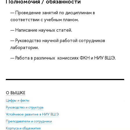
Полномочия / обязанности
Проведение занятий по дисциплинам в
соответствии с учебным планом.
Написание научных статей.
Руководство научной работой сотрудников
лаборатории.
Работа в различных комиссиях ФКН и НИУ ВШЭ.
О ВЫШКЕ
ОБ
Цифры и факты
Ли
Руководство и структура
Дов
Устойчивое развитие в НИУ ВШЭ
Ол
Преподаватели и сотрудники
При
Корпуса и общежития
Вы