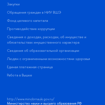
Закупки
П
Обращения граждан в НИУ ВШЭ
А
Фонд целевого капитала
Д
Противодействие коррупции
Ц
Сведения о доходах, расходах, об имуществе и
Б
обязательствах имущественного характера
О
Сведения об образовательной организации
О
Людям с ограниченными возможностями здоровья
у
Единая платежная страница
Работа в Вышке
http://www.minobrnauki.gov.ru/
Министерство науки и высшего образования РФ