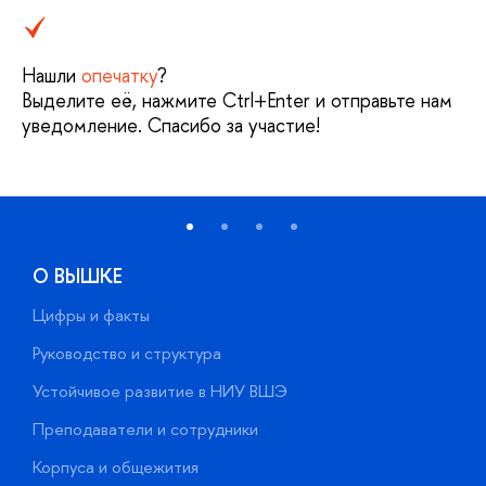
Нашли
опечатку
?
Выделите её, нажмите Ctrl+Enter и отправьте нам
уведомление. Спасибо за участие!
О ВЫШКЕ
Цифры и факты
Л
Руководство и структура
Д
Устойчивое развитие в НИУ ВШЭ
О
Преподаватели и сотрудники
П
Корпуса и общежития
В