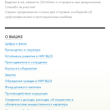
Выделите её, нажмите Ctrl+Enter и отправьте нам уведомление.
Спасибо за участие!
Сервис предназначен только для отправки сообщений об
орфографических и пунктуационных ошибках.
О ВЫШКЕ
ОБ
Цифры и факты
Ли
Руководство и структура
Дов
Устойчивое развитие в НИУ ВШЭ
Ол
Преподаватели и сотрудники
При
Корпуса и общежития
Вы
Закупки
При
Обращения граждан в НИУ ВШЭ
Ас
Фонд целевого капитала
До
Противодействие коррупции
Цен
Сведения о доходах, расходах, об имуществе и
Би
обязательствах имущественного характера
Об