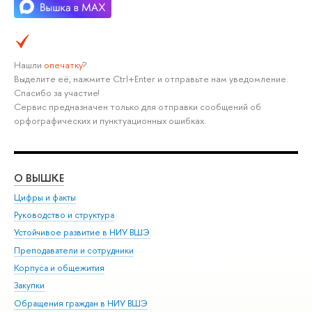
Нашли
опечатку
?
Выделите её, нажмите Ctrl+Enter и отправьте нам уведомление.
Спасибо за участие!
Сервис предназначен только для отправки сообщений об
орфографических и пунктуационных ошибках.
О ВЫШКЕ
ОБ
Цифры и факты
Ли
Руководство и структура
Дов
Устойчивое развитие в НИУ ВШЭ
Ол
Преподаватели и сотрудники
При
Корпуса и общежития
Вы
Закупки
При
Обращения граждан в НИУ ВШЭ
Ас