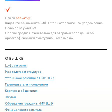
Нашли
опечатку
?
Выделите её, нажмите Ctrl+Enter и отправьте нам уведомление.
Спасибо за участие!
Сервис предназначен только для отправки сообщений об
орфографических и пунктуационных ошибках.
О ВЫШКЕ
ОБ
Цифры и факты
Ли
Руководство и структура
Дов
Устойчивое развитие в НИУ ВШЭ
Ол
Преподаватели и сотрудники
При
Корпуса и общежития
Вы
Закупки
При
Обращения граждан в НИУ ВШЭ
Ас
Фонд целевого капитала
До