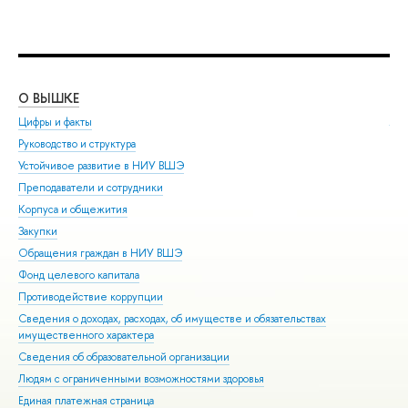
О ВЫШКЕ
ОБ
Цифры и факты
Ли
Руководство и структура
Дов
Устойчивое развитие в НИУ ВШЭ
Ол
Преподаватели и сотрудники
При
Корпуса и общежития
Вы
Закупки
При
Обращения граждан в НИУ ВШЭ
Асп
Фонд целевого капитала
Доп
Противодействие коррупции
Цен
Сведения о доходах, расходах, об имуществе и обязательствах
Биз
имущественного характера
Обр
Сведения об образовательной организации
Обр
Людям с ограниченными возможностями здоровья
Единая платежная страница