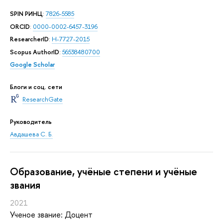
SPIN РИНЦ
:
7826-5585
ORCID
:
0000-0002-6457-3196
ResearcherID
:
H-7727-2015
Scopus AuthorID
:
56538480700
Google Scholar
Блоги и соц. сети
ResearchGate
Руководитель
Авдашева С. Б.
Oбразование, учёные степени и учёные
звания
2021
Ученое звание: Доцент