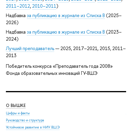
2011–2012
,
2010–2011
)
Надбавка
за публикацию в журнале из Списка B
(2025–
2026)
Надбавка
за публикацию в журнале из Списка B
(2023–
2024)
Лучший преподаватель
— 2025, 2017–2021, 2015, 2011–
2013
Победитель конкурса «Преподаватель года 2008»
Фонда образовательных инноваций ГУ-ВШЭ
О ВЫШКЕ
ОБ
Цифры и факты
Ли
Руководство и структура
Дов
Устойчивое развитие в НИУ ВШЭ
Ол