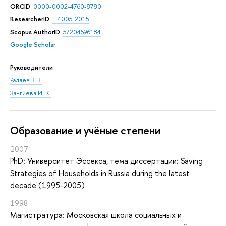
ORCID
:
0000-0002-4760-8780
ResearcherID
:
F-4005-2015
Scopus AuthorID
:
57204696184
Google Scholar
Руководители
Радаев В. В.
Зангиева И. К.
Oбразование и учёные степени
2007
PhD: Университет Эссекса, тема диссертации: Saving
Strategies of Households in Russia during the latest
decade (1995-2005)
1998
Магистратура: Московская школа социальных и