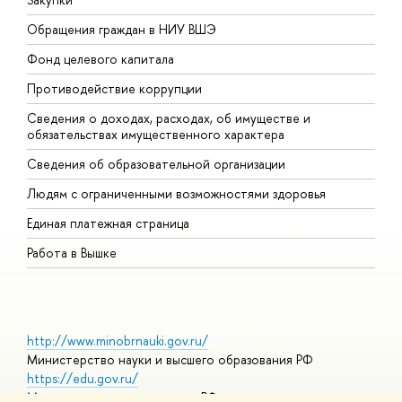
Обращения граждан в НИУ ВШЭ
А
Фонд целевого капитала
Д
Противодействие коррупции
Ц
Сведения о доходах, расходах, об имуществе и
Б
обязательствах имущественного характера
О
Сведения об образовательной организации
О
Людям с ограниченными возможностями здоровья
Единая платежная страница
Работа в Вышке
http://www.minobrnauki.gov.ru/
Министерство науки и высшего образования РФ
https://edu.gov.ru/
Министерство просвещения РФ