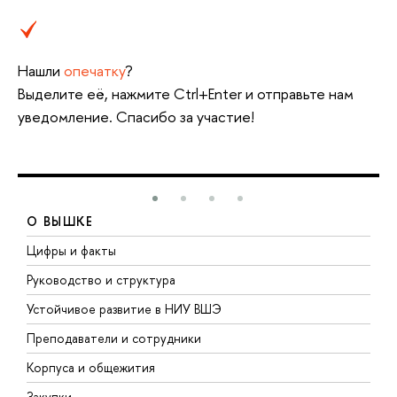
Нашли
опечатку
?
Выделите её, нажмите Ctrl+Enter и отправьте нам
уведомление. Спасибо за участие!
О ВЫШКЕ
Цифры и факты
Л
Руководство и структура
Д
Устойчивое развитие в НИУ ВШЭ
О
Преподаватели и сотрудники
П
Корпуса и общежития
В
Закупки
П