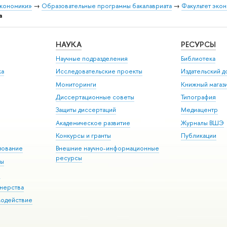
экономики»
→
Образовательные программы бакалавриата
→
Факультет экон
а
НАУКА
РЕСУРСЫ
Научные подразделения
Библиотека
ка
Исследовательские проекты
Издательский 
Мониторинги
Книжный магаз
Диссертационные советы
Типография
Защиты диссертаций
Медиацентр
Академическое развитие
Журналы ВШЭ
Конкурсы и гранты
Публикации
зование
Внешние научно-информационные
ресурсы
ры
Э
нерства
модействие