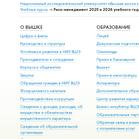
Национальный исследовательский университет «Высшая школа 
Учебные курсы
→
Риск-менеджмент 2025 и 2026 учебного год
О ВЫШКЕ
ОБРАЗОВАНИЕ
Цифры и факты
Лицей
Руководство и структура
Довузовская подготов
Устойчивое развитие в НИУ ВШЭ
Олимпиады
Преподаватели и сотрудники
Прием в бакалавриат
Корпуса и общежития
Вышка+
Закупки
Прием в магистратуру
Обращения граждан в НИУ ВШЭ
Аспирантура
Фонд целевого капитала
Дополнительное обра
Противодействие коррупции
Центр развития карье
Сведения о доходах, расходах, об
Бизнес-инкубатор ВШ
имуществе и обязательствах
Образовательные парт
имущественного характера
Обратная связь и взаи
Сведения об образовательной
с получателями услуг
организации