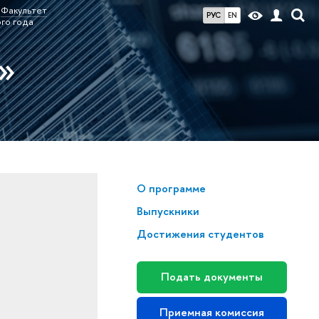
Факультет
РУС
EN
го года
»
О программе
Выпускники
Достижения студентов
Подать документы
Приемная комиссия