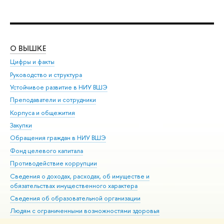
О ВЫШКЕ
ОБ
Цифры и факты
Ли
Руководство и структура
Дов
Устойчивое развитие в НИУ ВШЭ
Ол
Преподаватели и сотрудники
При
Корпуса и общежития
Вы
Закупки
При
Обращения граждан в НИУ ВШЭ
Ас
Фонд целевого капитала
До
Противодействие коррупции
Цен
Сведения о доходах, расходах, об имуществе и
Би
обязательствах имущественного характера
Об
Сведения об образовательной организации
Обр
Людям с ограниченными возможностями здоровья
Единая платежная страница