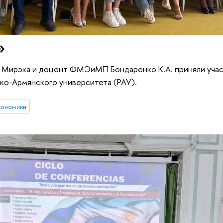
»
ы Мирэка и доцент ФМЭиМП Бондаренко К.А. приняли уча
ко-Армянского университета (РАУ).
кономики