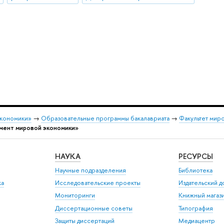
экономики»
→
Образовательные программы бакалавриата
→
Факультет мир
мент мировой экономики»
НАУКА
РЕСУРСЫ
Научные подразделения
Библиотека
ка
Исследовательские проекты
Издательский 
Мониторинги
Книжный магаз
Диссертационные советы
Типография
Защиты диссертаций
Медиацентр