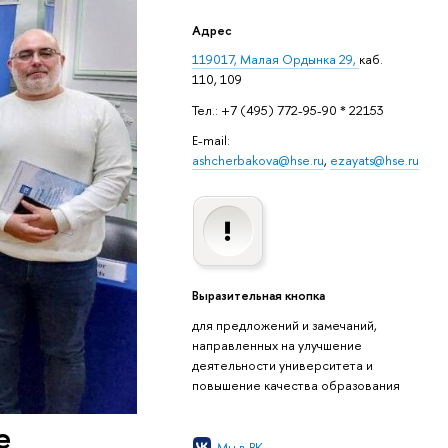
Адрес
119017, Малая Ордынка 29,
каб.
110, 109
Тел.: +7 (495) 772-95-90 * 22153
E-mail:
ashcherbakova@hse.ru
,
ezayats@hse.ru
Выразительная кнопка
для предложений и замечаний,
направленных на улучшение
деятельности университета и
повышение качества образования
е
Мы в ВК