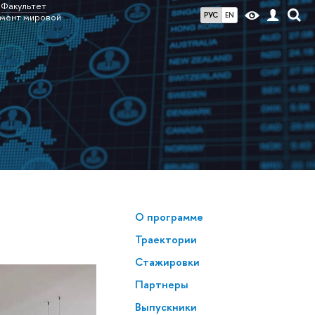
Факультет
РУС
EN
мент мировой
О программе
Траектории
Стажировки
Партнеры
Выпускники