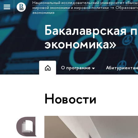
Национальный исследовательский университет «Высш
мировой экономики и мировой политики
Образовате
экономики»
Бакалаврская 
экономика»
О программе
Абитуриента
Новости