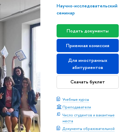
Научно-исследовательский
семинар
Подать документы
Приемная комиссия
Для иностранных
абитуриентов
Скачать буклет
Учебные курсы
Преподаватели
Число студентов и вакантные
места
Документы образовательной