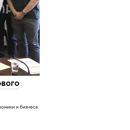
ового
номики и бизнеса