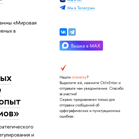
Мы в Телеграм
раммы «Мировая
ченых в
ных
Нашли
опечатку
?
Выделите её, нажмите Ctrl+Enter и
е
отправьте нам уведомление. Спасибо
за участие!
 опыт
Сервис предназначен только для
отправки сообщений об
мов»
орфографических и пунктуационных
ошибках.
ратегического
егулирования и