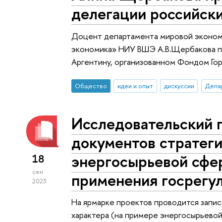
делегации российски
Доцент департамента мировой эконом
экономика» НИУ ВШЭ А.В.Щербакова пр
Аргентину, организованном Фондом Гор
Общество
идеи и опыт
дискуссии
Депа
Исследовательский 
документов стратеги
энергосырьевой сфе
18
сен
применения госрегу
2023
На ярмарке проектов проводится запис
характера (на примере энергосырьевой