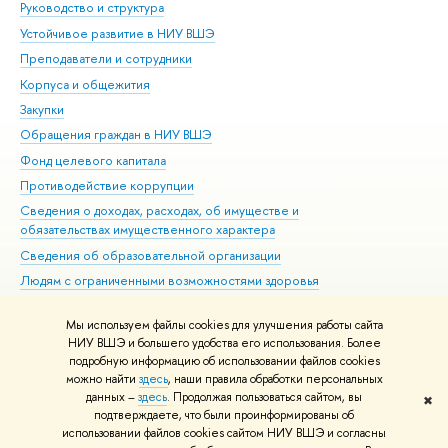
Руководство и структура
Дов
Устойчивое развитие в НИУ ВШЭ
Ол
Преподаватели и сотрудники
При
Корпуса и общежития
Вы
Закупки
При
Обращения граждан в НИУ ВШЭ
Ас
Фонд целевого капитала
До
Противодействие коррупции
Цен
Сведения о доходах, расходах, об имуществе и
Би
обязательствах имущественного характера
Об
Сведения об образовательной организации
Обр
Людям с ограниченными возможностями здоровья
Единая платежная страница
Мы используем файлы cookies для улучшения работы сайта
Работа в Вышке
НИУ ВШЭ и большего удобства его использования. Более
подробную информацию об использовании файлов cookies
можно найти
здесь
, наши правила обработки персональных
данных –
здесь
. Продолжая пользоваться сайтом, вы
✖
Редактору
подтверждаете, что были проинформированы об
© НИУ ВШЭ 1993–2026
Адреса и контакты
Условия использования
использовании файлов cookies сайтом НИУ ВШЭ и согласны