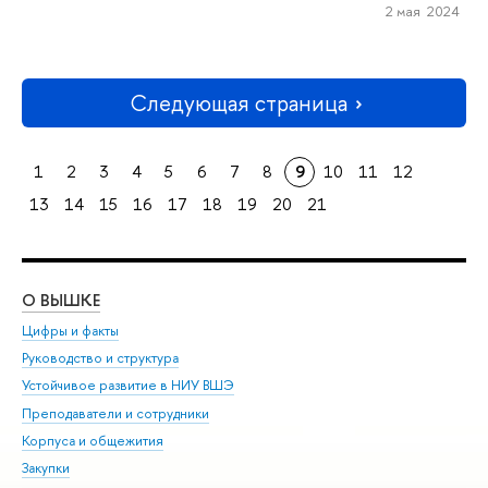
2 мая 2024
Следующая страница
1
2
3
4
5
6
7
8
9
10
11
12
13
14
15
16
17
18
19
20
21
О ВЫШКЕ
ОБ
Цифры и факты
Ли
Руководство и структура
Дов
Устойчивое развитие в НИУ ВШЭ
Ол
Преподаватели и сотрудники
При
Корпуса и общежития
Вы
Закупки
При