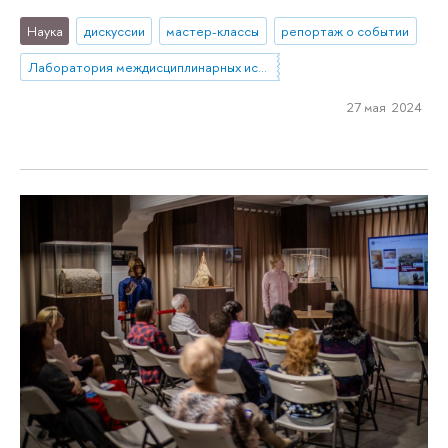
Наука
дискуссии
мастер-классы
репортаж о событии
Лаборатория междисциплинарных исследований по антропологии труда
27 мая 2024