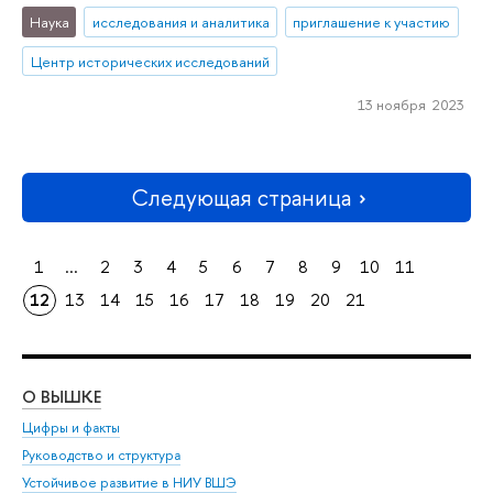
Наука
исследования и аналитика
приглашение к участию
Центр исторических исследований
13 ноября 2023
Следующая страница
1
...
2
3
4
5
6
7
8
9
10
11
12
13
14
15
16
17
18
19
20
21
О ВЫШКЕ
ОБ
Цифры и факты
Ли
Руководство и структура
Дов
Устойчивое развитие в НИУ ВШЭ
Ол