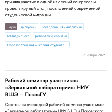
приняла участие в одной из секций конгресса и
провела круглый стол, посвященный современной
студенческой миграции.
Наука
дискуссии
исследования и аналитика
взгляд ученого
репортаж о событии
Образовательная миграция студентов из небольших городов и сел в мегаполисы. Социальное включение как способ повышения устойчивости: барьеры, стратегии, успешные практики
17 ноября 2023
Рабочий семинар участников
«Зеркальной лаборатории»: НИУ
ВШЭ – ПсковГУ
Состоялся очередной рабочий семинар участников
«Зеркальной лаборатории» НИУ ВШЭ и Псковского