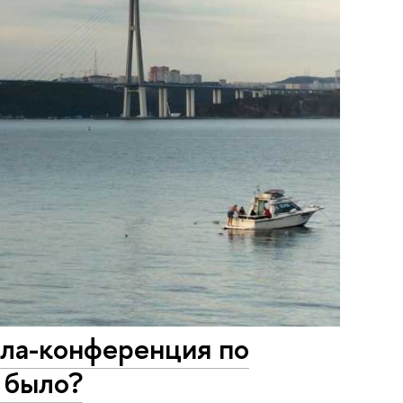
ола-конференция по
 было?