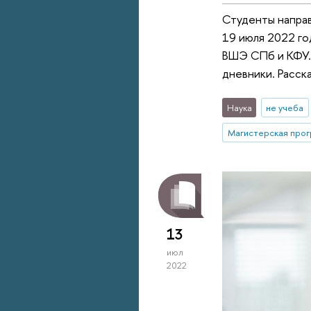
Студенты направ
19 июля 2022 го
ВШЭ СПб и КФУ. 
дневники. Расск
Наука
не учеба
13
июл
2022