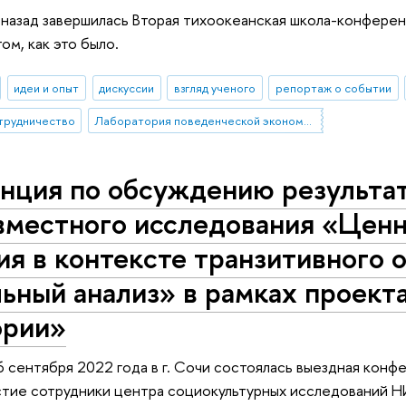
назад завершилась Вторая тихоокеанская школа-конфере
ом, как это было.
идеи и опыт
дискуссии
взгляд ученого
репортаж о событии
трудничество
Лаборатория поведенческой экономики и финансов
нция по обсуждению результат
овместного исследования «Цен
я в контексте транзитивного о
ьный анализ» в рамках проект
ории»
 6 сентября 2022 года в г. Сочи состоялась выездная кон
стие сотрудники центра социокультурных исследований 