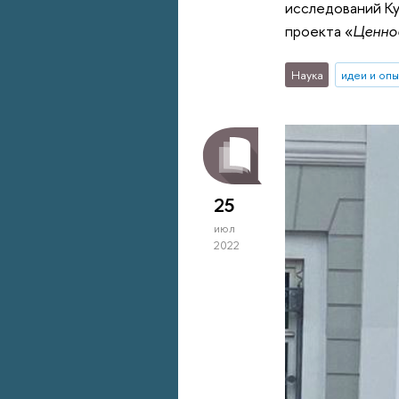
исследований Ку
проекта «
Ценно
Наука
идеи и оп
25
июл
2022