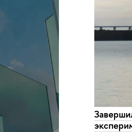
Заверши
эксперим