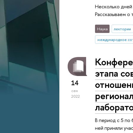
Несколько дней 
Рассказываем о т
Наука
лектории
международное со
Конфере
этапа с
отношени
14
сен
регионал
2022
лаборат
В период с 5 по
ней приняли уча