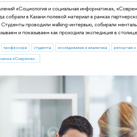
лений «Социология и социальная информатика», «Совреме
да собрали в Казани полевой материал в рамках партнерс
Студенты проводили walking-интервью, собирали менталь
азываем и показываем как проходила экспедиция в столице
профессора
студенты
исследования и аналитика
репортаж о
Магистерская программа «Современный социальный анализ»