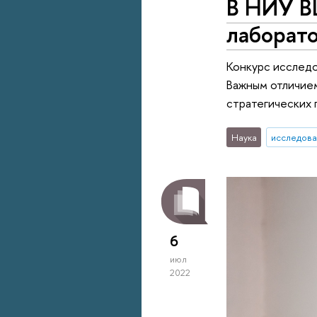
В НИУ В
лаборат
Конкурс исследо
Важным отличием
стратегических 
Наука
исследова
6
июл
2022