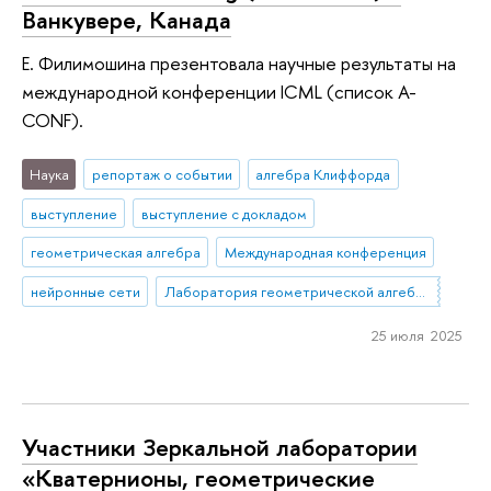
Ванкувере, Канада
Е. Филимошина презентовала научные результаты на
международной конференции ICML (список A-
CONF).
Наука
репортаж о событии
алгебра Клиффорда
выступление
выступление с докладом
геометрическая алгебра
Международная конференция
нейронные сети
Лаборатория геометрической алгебры и приложений
25 июля 2025
Участники Зеркальной лаборатории
«Кватернионы, геометрические