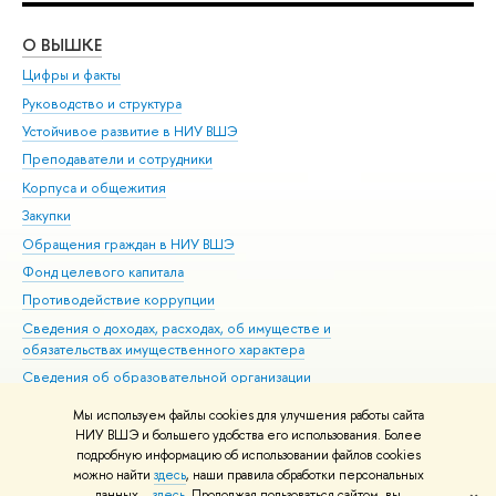
О ВЫШКЕ
ОБ
Цифры и факты
Ли
Руководство и структура
Дов
Устойчивое развитие в НИУ ВШЭ
Ол
Преподаватели и сотрудники
При
Корпуса и общежития
Вы
Закупки
При
Обращения граждан в НИУ ВШЭ
Ас
Фонд целевого капитала
До
Противодействие коррупции
Цен
Сведения о доходах, расходах, об имуществе и
Би
обязательствах имущественного характера
Об
Сведения об образовательной организации
Обр
Людям с ограниченными возможностями здоровья
Мы используем файлы cookies для улучшения работы сайта
Единая платежная страница
НИУ ВШЭ и большего удобства его использования. Более
подробную информацию об использовании файлов cookies
Работа в Вышке
можно найти
здесь
, наши правила обработки персональных
данных –
здесь
. Продолжая пользоваться сайтом, вы