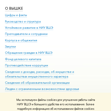
О ВЫШКЕ
ОБ
Цифры и факты
Ли
Руководство и структура
Дов
Устойчивое развитие в НИУ ВШЭ
Ол
Преподаватели и сотрудники
При
Корпуса и общежития
Вы
Закупки
При
Обращения граждан в НИУ ВШЭ
Ас
Фонд целевого капитала
До
Противодействие коррупции
Цен
Сведения о доходах, расходах, об имуществе и
Би
обязательствах имущественного характера
Об
Сведения об образовательной организации
Обр
Людям с ограниченными возможностями здоровья
Единая платежная страница
Мы используем файлы cookies для улучшения работы сайта
Работа в Вышке
НИУ ВШЭ и большего удобства его использования. Более
подробную информацию об использовании файлов cookies