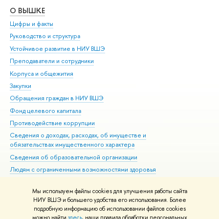
О ВЫШКЕ
ОБ
Цифры и факты
Ли
Руководство и структура
Дов
Устойчивое развитие в НИУ ВШЭ
Ол
Преподаватели и сотрудники
При
Корпуса и общежития
Вы
Закупки
При
Обращения граждан в НИУ ВШЭ
Ас
Фонд целевого капитала
До
Противодействие коррупции
Цен
Сведения о доходах, расходах, об имуществе и
Би
обязательствах имущественного характера
Об
Сведения об образовательной организации
Обр
Людям с ограниченными возможностями здоровья
Единая платежная страница
Мы используем файлы cookies для улучшения работы сайта
Работа в Вышке
НИУ ВШЭ и большего удобства его использования. Более
подробную информацию об использовании файлов cookies
можно найти
здесь
, наши правила обработки персональных