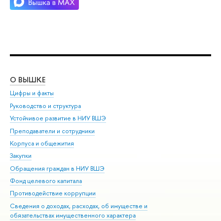
О ВЫШКЕ
ОБ
Цифры и факты
Ли
Руководство и структура
Дов
Устойчивое развитие в НИУ ВШЭ
Ол
Преподаватели и сотрудники
При
Корпуса и общежития
Вы
Закупки
При
Обращения граждан в НИУ ВШЭ
Ас
Фонд целевого капитала
До
Противодействие коррупции
Цен
Сведения о доходах, расходах, об имуществе и
Би
обязательствах имущественного характера
Об