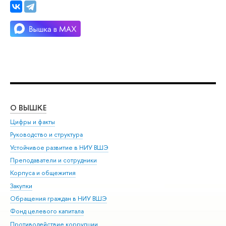
О ВЫШКЕ
ОБ
Цифры и факты
Ли
Руководство и структура
Дов
Устойчивое развитие в НИУ ВШЭ
Ол
Преподаватели и сотрудники
При
Корпуса и общежития
Вы
Закупки
При
Обращения граждан в НИУ ВШЭ
Ас
Фонд целевого капитала
До
Противодействие коррупции
Цен