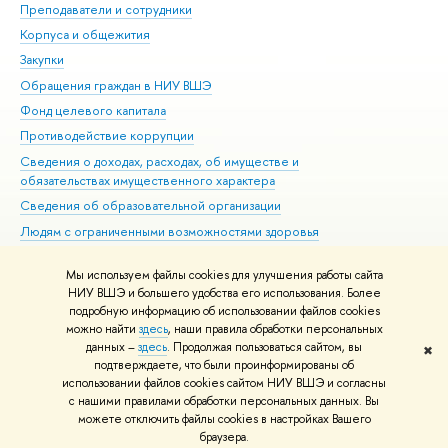
Преподаватели и сотрудники
При
Корпуса и общежития
Вы
Закупки
При
Обращения граждан в НИУ ВШЭ
Ас
Фонд целевого капитала
До
Противодействие коррупции
Цен
Сведения о доходах, расходах, об имуществе и
Би
обязательствах имущественного характера
Об
Сведения об образовательной организации
Обр
Людям с ограниченными возможностями здоровья
Единая платежная страница
Мы используем файлы cookies для улучшения работы сайта
Работа в Вышке
НИУ ВШЭ и большего удобства его использования. Более
подробную информацию об использовании файлов cookies
можно найти
здесь
, наши правила обработки персональных
данных –
здесь
. Продолжая пользоваться сайтом, вы
✖
Редактору
подтверждаете, что были проинформированы об
© НИУ ВШЭ 1993–2026
Адреса и контакты
Условия использования
использовании файлов cookies сайтом НИУ ВШЭ и согласны
с нашими правилами обработки персональных данных. Вы
материалов
Политика конфиденциальности
Карта сайта
можете отключить файлы cookies в настройках Вашего
Шрифты HSE Sans и HSE Slab разработаны в
Школе дизайна НИУ ВШЭ
браузера.