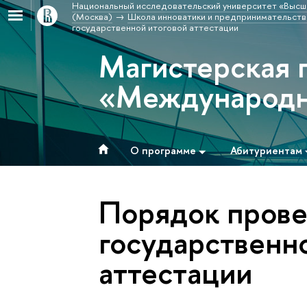
Национальный исследовательский университет «Высш
(Москва)
Школа инноватики и предпринимательств
государственной итоговой аттестации
Магистерская 
«Международн
О программе
Абитуриентам
Порядок пров
государственн
аттестации