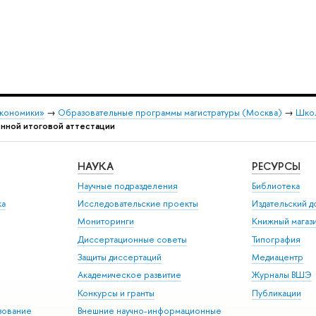
экономики»
→
Образовательные программы магистратуры (Москва)
→
Школ
нной итоговой аттестации
НАУКА
РЕСУРСЫ
Научные подразделения
Библиотека
ка
Исследовательские проекты
Издательский 
Мониторинги
Книжный магаз
Диссертационные советы
Типография
Защиты диссертаций
Медиацентр
Академическое развитие
Журналы ВШЭ
Конкурсы и гранты
Публикации
зование
Внешние научно-информационные