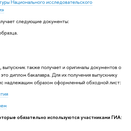
атуры Национального исследовательского
и»
олучает следующие документы:
образца.
, выпускник также получает и оригиналы документов о
это диплом бакалавра. Для их получения выпускнику
ис надлежащим образом оформленный обходной лист:
ития
ием
оторые обязательно используются участниками ГИА
: