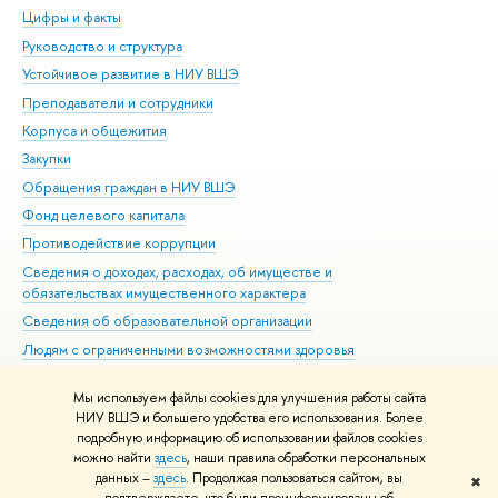
Цифры и факты
Ли
Руководство и структура
Дов
Устойчивое развитие в НИУ ВШЭ
Ол
Преподаватели и сотрудники
При
Корпуса и общежития
Вы
Закупки
При
Обращения граждан в НИУ ВШЭ
Ас
Фонд целевого капитала
До
Противодействие коррупции
Цен
Сведения о доходах, расходах, об имуществе и
Би
обязательствах имущественного характера
Об
Сведения об образовательной организации
Обр
Людям с ограниченными возможностями здоровья
Единая платежная страница
Мы используем файлы cookies для улучшения работы сайта
Работа в Вышке
НИУ ВШЭ и большего удобства его использования. Более
подробную информацию об использовании файлов cookies
можно найти
здесь
, наши правила обработки персональных
данных –
здесь
. Продолжая пользоваться сайтом, вы
✖
Редактору